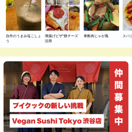
自作のうまみ塩こしょ
薄揚げピザ*餅チーズ
車麩肉じゃが風
スパ
う
活用