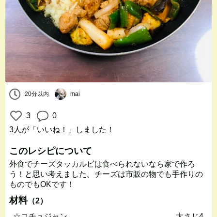
20分以内
mai
3
0
3人
が「いいね！」しました！
このレシピについて
外食でチーズタッカルビは食べられないなら家で作ろ
う！と思い考えました。チーズは市販の物でも手作りの
ものでもOKです！
材料
（2）
☆コチュジャン
大さじ4