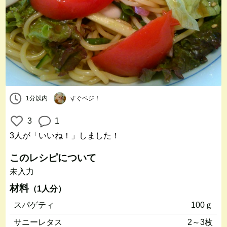
1分以内
すぐベジ！
3
1
3人
が「いいね！」しました！
このレシピについて
未入力
材料
（1人分）
スパゲティ
100ｇ
サニーレタス
2～3枚