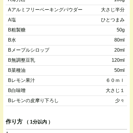
Aアルミフリーベーキングパウダー
大さじ半分
A塩
ひとつまみ
B粗製糖
50g
B水
80ml
Bメープルシロップ
20ml
B無調整豆乳
120ml
B菜種油
50ml
Bレモン果汁
６０ｍｌ
B白味噌
大さじ１
Bレモンの皮摩り下ろし
少々
作り方
（ 1分以内 ）