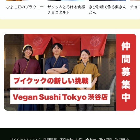
ひよこ豆のブラウニー
ザクッ＆とろける食感
きび砂糖で作る栗きん
チョ
チョコタルト
とん
ブイクックについて
採用情報
運営会社
お問い合わせ
媒体資料
利用規約