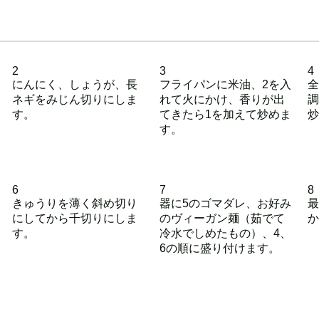
2
3
4
にんにく、しょうが、長
フライパンに米油、2を入
全
ネギをみじん切りにしま
れて火にかけ、香りが出
調
す。
てきたら1を加えて炒めま
炒
す。
6
7
8
きゅうりを薄く斜め切り
器に5のゴマダレ、お好み
最
にしてから千切りにしま
のヴィーガン麺（茹でて
か
す。
冷水でしめたもの）、4、
6の順に盛り付けます。