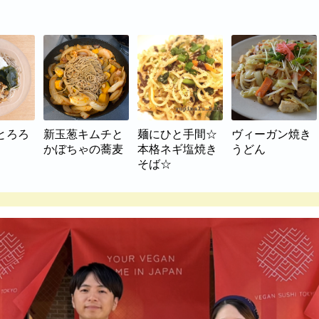
とろろ
新玉葱キムチと
麺にひと手間☆
ヴィーガン焼き
かぼちゃの蕎麦
本格ネギ塩焼き
うどん
そば☆