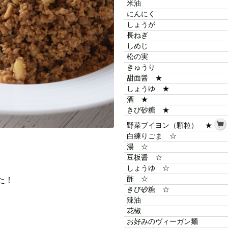
米油
にんにく
しょうが
長ねぎ
しめじ
松の実
きゅうり
甜面醤 ★
しょうゆ ★
酒 ★
きび砂糖 ★
野菜ブイヨン（顆粒） ★
白練りごま ☆
湯 ☆
豆板醤 ☆
しょうゆ ☆
酢 ☆
た！
きび砂糖 ☆
辣油
花椒
お好みのヴィーガン麺