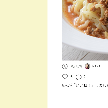
60分以内
NANA
6
2
6人
が「いいね！」しまし