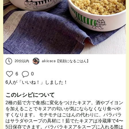
20分以内
𝕒𝕜𝕚𝕔𝕠𝕔𝕠【笑顔になるごはん】
6
0
6人
が「いいね！」しました！
このレシピについて
2種の茹で方で食感に変化をつけたキヌア。酒やブイヨン
を加えることでキヌアの匂いが気にならなくなり食べや
すくなります。 モチモチはごはんの代わりに、パラパラ
はサラダやスープの具材に！茹でたキヌアは冷蔵庫で4〜
5日保存できます。パラパラキヌアをスープに入れる際は