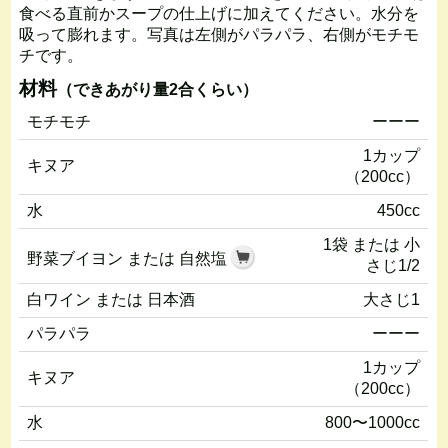
食べる直前かスープの仕上げに加えてください。水分を
吸って膨れます。写真は左側がパラパラ、右側がモチモ
チです。
材料
（できあがり量2合くらい）
モチモチ
ーーー
1カップ
キヌア
（200cc）
水
450cc
1袋 または 小
野菜ブイヨン または 自然塩
さじ1/2
白ワイン または 日本酒
大さじ1
パラパラ
ーーー
1カップ
キヌア
（200cc）
水
800〜1000cc