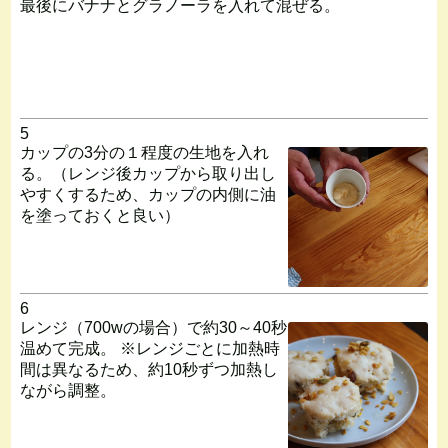
最後にバナナとグラノーラを入れて混ぜる。
5
カップの3分の１程度の生地を入れ
る。（レンジ後カップから取り出し
やすくするため、カップの内側に油
を塗っておくと良い）
6
レンジ（700wの場合）で約30～40秒
温めて完成。 ※レンジごとに加熱時
間は異なるため、約10秒ずつ加熱し
ながら調整。