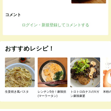
コメント
ログイン・新規登録してコメントする
おすすめレシピ！
生姜焼き風パスタ
レンチン5分！麻辣担
トロトロ白ナスのVガ
米粉
(マーラータン)
ン麻辣麻婆