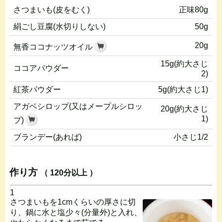
さつまいも(皮をむく)
正味80g
絹ごし豆腐(水切りしない)
50g
20g
無香ココナッツオイル
15g(約大さじ
ココアパウダー
2)
紅茶パウダー
5g(約大さじ1)
アガベシロップ(又はメープルシロッ
20g(約大さじ
1)
プ)
ブランデー(あれば)
小さじ1/2
作り方
（ 120分以上 ）
1
さつまいもを1cmくらいの厚さに切
り、鍋に水と塩少々(分量外)と入れ、