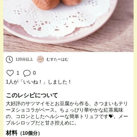
120分以上
むすたーはむ
1
0
1人
が「いいね！」しました！
このレシピについて
大好評のサツマイモとお豆腐から作る、さつまいもテリ
ーヌショコラがベース。ちょっぴり華やかな紅茶風味
の、コロンとしたヘルシーな簡単トリュフです💝。メー
プルシロップだと甘さ控えめに。
材料
（10個分）