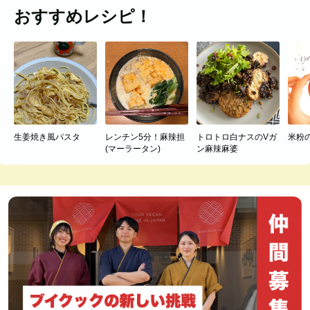
おすすめレシピ！
生姜焼き風パスタ
レンチン5分！麻辣担
トロトロ白ナスのVガ
米粉
(マーラータン)
ン麻辣麻婆