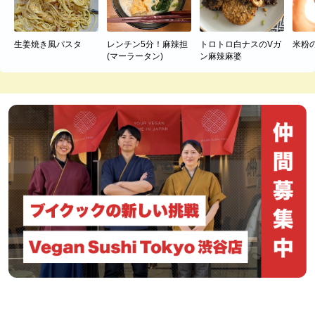
生姜焼き風パスタ
レンチン5分！麻辣担
トロトロ白ナスのVガ
米粉
(マーラータン)
ン麻辣麻婆