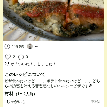
10分以内
su
2
0
2人
が「いいね！」しました！
このレシピについて
ピザ食べたいけど、、、ポテト食べたいけど、、、どち
らの誘惑も叶える罪悪感なしのヘルシーピザです🍕
材料
（1〜2人前）
じゃがいも
中2個