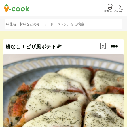
新着レシピ
ログイン
料理名・材料などのキーワード・ジャンルから検索
粉なし！ピザ風ポテト🍕