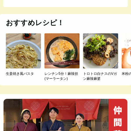
おすすめレシピ！
生姜焼き風パスタ
レンチン5分！麻辣担
トロトロ白ナスのVガ
米粉
(マーラータン)
ン麻辣麻婆