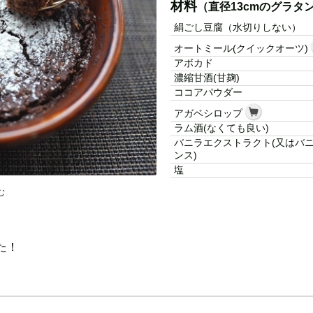
材料
（直径13cmのグラタ
絹ごし豆腐（水切りしない）
オートミール(クイックオーツ)
アボカド
濃縮甘酒(甘麹)
ココアパウダー
アガベシロップ
ラム酒(なくても良い)
バニラエクストラクト(又はバ
ンス)
塩
む
た！