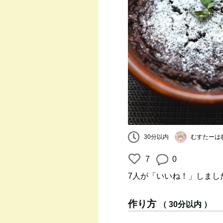
むすたーは
30分以内
7
0
7人
が「いいね！」しまし
作り方
（ 30分以内 ）