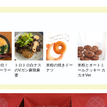
5分！
トロトロ白ナス
米粉の焼きドー
米粉とオートミ
マーラー
のVガン麻辣麻
ナツ
ールクッキー カ
婆
カオVer