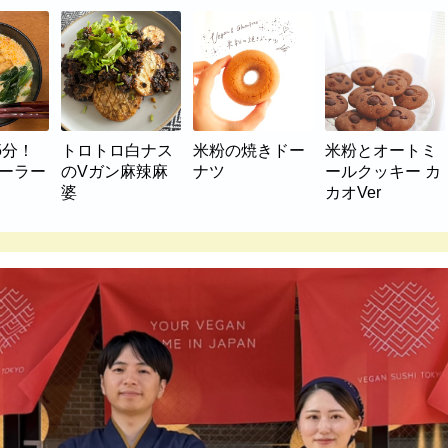
5分！
トロトロ白ナス
米粉の焼きドー
米粉とオートミ
マーラー
のVガン麻辣麻
ナツ
ールクッキー カ
婆
カオVer