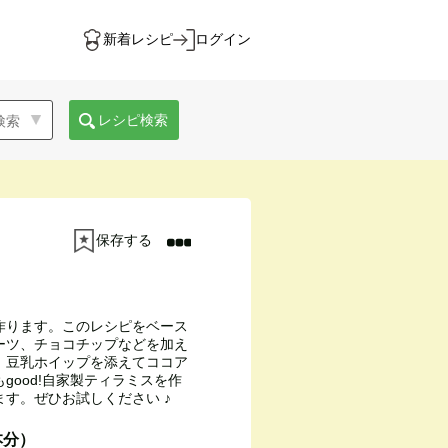
新着レシピ
ログイン
レシピ検索
保存する
作ります。このレシピをベース
ーツ、チョコチップなどを加え
。豆乳ホイップを添えてココア
good!自家製ティラミスを作
す。ぜひお試しください ♪
本分）