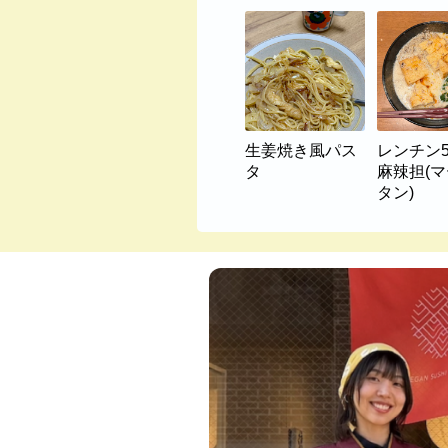
生姜焼き風パス
レンチン
タ
麻辣担(
タン)