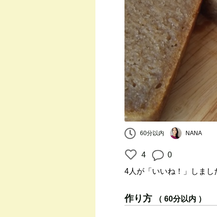
60分以内
NANA
4
0
4人
が「いいね！」しまし
作り方
（ 60分以内 ）