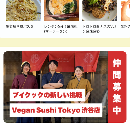
生姜焼き風パスタ
レンチン5分！麻辣担
トロトロ白ナスのVガ
米粉
(マーラータン)
ン麻辣麻婆