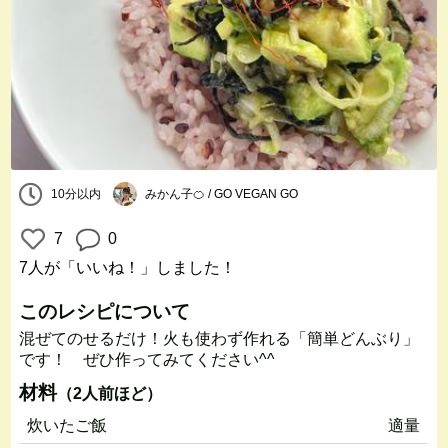
10分以内
みかん子🍊 / GO VEGAN GO
7
0
7人
が「いいね！」しました！
このレシピについて
混ぜてのせるだけ！火も使わず作れる「簡単どんぶり」
です！ ぜひ作ってみてください^^
材料
（2人前ほど）
炊いたご飯
適量