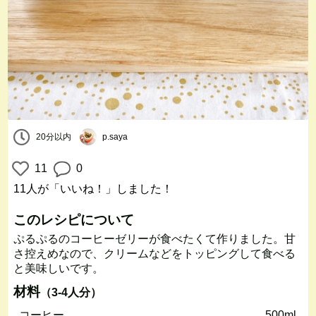
20分以内
p.saya
11
0
11人
が「いいね！」しました！
このレシピについて
ぷるぷるのコーヒーゼリーが食べたくて作りました。甘
さ控えめなので、クリームなどをトッピングして食べる
と美味しいです。
材料
（3-4人分）
コーヒー
500ml