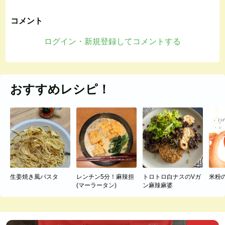
コメント
ログイン・新規登録してコメントする
おすすめレシピ！
生姜焼き風パスタ
レンチン5分！麻辣担
トロトロ白ナスのVガ
米粉
(マーラータン)
ン麻辣麻婆