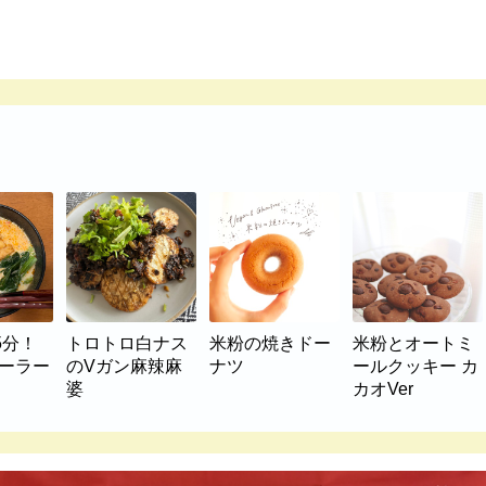
5分！
トロトロ白ナス
米粉の焼きドー
米粉とオートミ
マーラー
のVガン麻辣麻
ナツ
ールクッキー カ
婆
カオVer