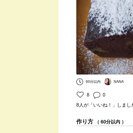
60分以内
NANA
8
0
8人
が「いいね！」しまし
作り方
（ 60分以内 ）