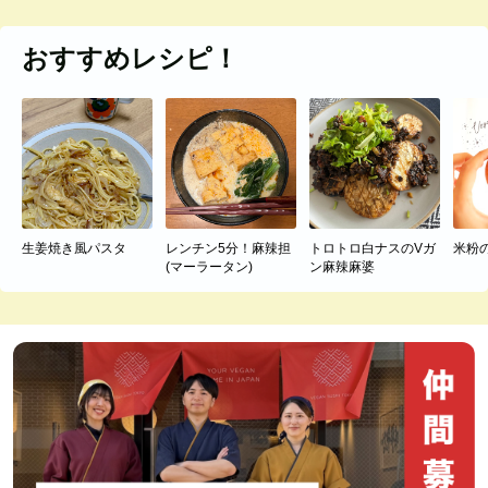
おすすめレシピ！
生姜焼き風パスタ
レンチン5分！麻辣担
トロトロ白ナスのVガ
米粉
(マーラータン)
ン麻辣麻婆