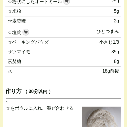
25g
☆粉状にしたオートミール
☆米粉
5g
☆素焚糖
2g
ひとつまみ
☆塩麹
☆ベーキングパウダー
小さじ1/8
サツマイモ
35g
素焚糖
8g
水
18g前後
作り方
（ 30分以内 ）
1
☆をボウルに入れ、混ぜ合わせる