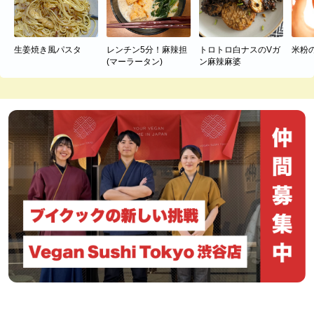
生姜焼き風パスタ
レンチン5分！麻辣担
トロトロ白ナスのVガ
米粉
(マーラータン)
ン麻辣麻婆