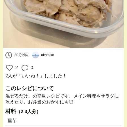
30分以内
aknekko
2
0
2人
が「いいね！」しました！
このレシピについて
混ぜるだけ、の簡単レシピです。メイン料理やサラダに
添えたり、お弁当のおかずにも◎
材料
（2-3人分）
里芋