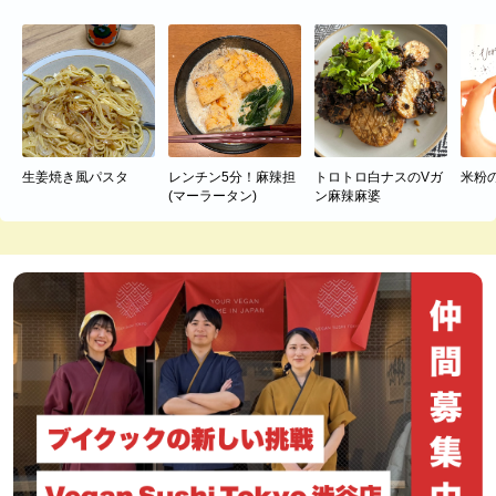
生姜焼き風パスタ
レンチン5分！麻辣担
トロトロ白ナスのVガ
米粉
(マーラータン)
ン麻辣麻婆