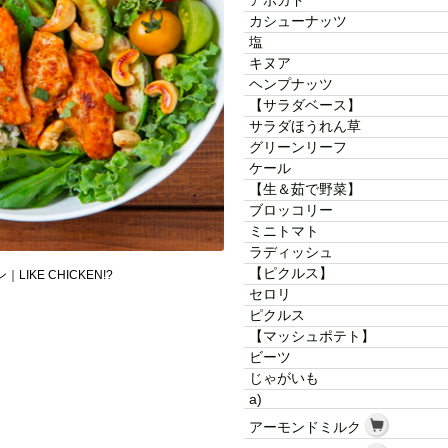
アボカド
カシューナッツ
塩
キヌア
ヘンプナッツ
【サラダベース】
サラダほうれん草
グリーンリーフ
ケール
【生＆茹で野菜】
ブロッコリー
ミニトマト
ラディッシュ
【ピクルス】
LIKE CHICKEN!?
セロリ
ピクルス
【マッシュポテト】
ビーツ
じゃがいも
a)
アーモンドミルク