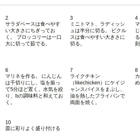
2
3
4
サラダベースは食べやす
ミニトマト、ラディッシ
マ
い大きさにちぎってお
ュは半分に切る。 ピクル
じ
く。 ブロッコリーは一口
スは食べやすい大きさに
る
大に切って茹でる。
切る。
刻
6
7
8
マリネを作る。 にんじん
ライクチキン
カ
は千切りにし、塩を振っ
（likechicken）にケイジ
め
て5分ほど置く。水気を絞
ャンスパイスをまぶし、
り、bの調味料と和えてお
油を熱したフライパンで
く。
両面を焼く。
10
皿に彩りよく盛り付ける