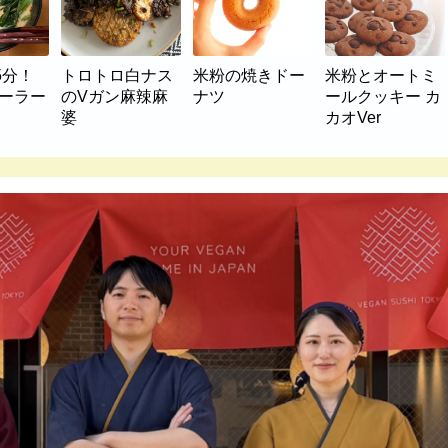
5分！
トロトロ白ナス
米粉の焼きドー
米粉とオートミ
マーラー
のVガン麻辣麻
ナツ
ールクッキー カ
婆
カオVer