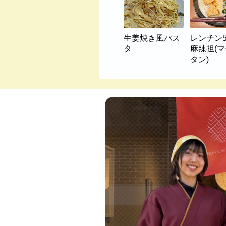
生姜焼き風パス
レンチン
タ
麻辣担(
タン)