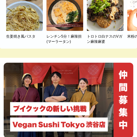
生姜焼き風パスタ
レンチン5分！麻辣担
トロトロ白ナスのVガ
米粉
(マーラータン)
ン麻辣麻婆