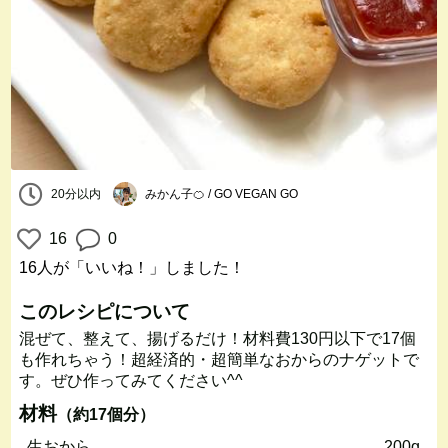
20分以内
みかん子🍊 / GO VEGAN GO
16
0
16人
が「いいね！」しました！
このレシピについて
混ぜて、整えて、揚げるだけ！材料費130円以下で17個
も作れちゃう！超経済的・超簡単なおからのナゲットで
す。ぜひ作ってみてください^^
材料
（約17個分）
生おから
200g