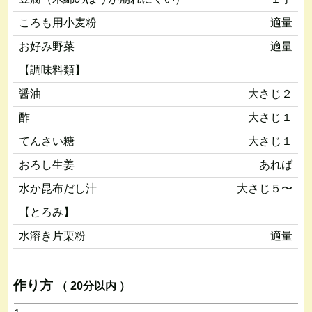
ころも用小麦粉
適量
お好み野菜
適量
【調味料類】
醤油
大さじ２
酢
大さじ１
てんさい糖
大さじ１
おろし生姜
あれば
水か昆布だし汁
大さじ５〜
【とろみ】
水溶き片栗粉
適量
作り方
（ 20分以内 ）