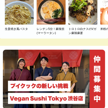
生姜焼き風パスタ
レンチン5分！麻辣担
トロトロ白ナスのVガ
米粉
(マーラータン)
ン麻辣麻婆