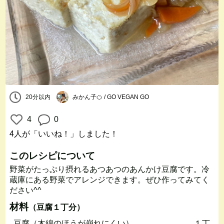
20分以内
みかん子🍊 / GO VEGAN GO
4
0
4人
が「いいね！」しました！
このレシピについて
野菜がたっぷり摂れるあつあつのあんかけ豆腐です。冷
蔵庫にある野菜でアレンジできます。ぜひ作ってみてく
ださい^^
材料
（豆腐１丁分）
豆腐（木綿のほうが崩れにくい）
１丁