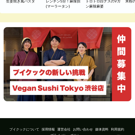
生姜焼き風パスタ
レンチン5分！麻辣担
トロトロ白ナスのVガ
米粉
(マーラータン)
ン麻辣麻婆
ブイクックについて
採用情報
運営会社
お問い合わせ
媒体資料
利用規約