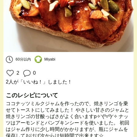
60分以内
Miyabi
2
0
2人
が「いいね！」しました！
このレシピについて
ココナッツミルクジャムを作ったので、焼きリンゴを乗
せてトーストにしてみました！ やさしい甘さのジャムと
焼きリンゴの甘酸っぱさがよく合いますp✧◝(⁰▿⁰)◜✧ ナッ
ツはアーモンドとパンプキンシードを使いました。 初回
はジャム作りに少し時間がかかりますが、瓶にジャムを
保存しておけば次からは短時間で出来ます☆