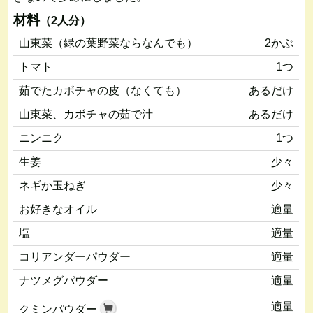
材料
（2人分）
山東菜（緑の葉野菜ならなんでも）
2かぶ
トマト
1つ
茹でたカボチャの皮（なくても）
あるだけ
山東菜、カボチャの茹で汁
あるだけ
ニンニク
1つ
生姜
少々
ネギか玉ねぎ
少々
お好きなオイル
適量
塩
適量
コリアンダーパウダー
適量
ナツメグパウダー
適量
適量
クミンパウダー