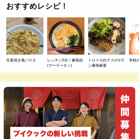
おすすめレシピ！
生姜焼き風パスタ
レンチン5分！麻辣担
トロトロ白ナスのVガ
米粉
(マーラータン)
ン麻辣麻婆