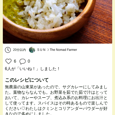
20分以内
S U N ☽ The Nomad Farmer
6
0
6人
が「いいね！」しました！
このレシピについて
無農薬の山東菜があったので、サグカレーにしてみまし
た。葉物ならなんでも。お野菜を茹でた茹で汁はとって
おいて、カレーやスープ、煮込み系のお料理にお出汁と
して使ってます。スパイスはその時あるもので楽しんで
ください♡わたしはクミンとコリアンダーパウダーが好
きなので多めにしました。