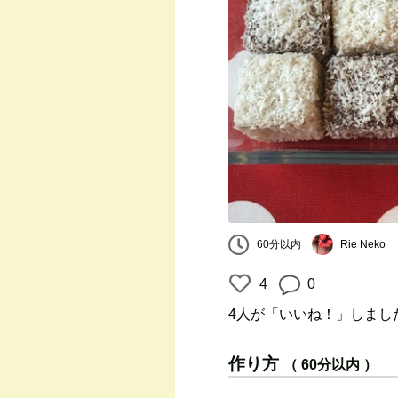
60分以内
Rie Neko
4
0
4人
が「いいね！」しまし
作り方
（ 60分以内 ）