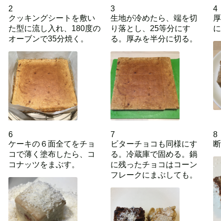
2
3
4
クッキングシートを敷い
生地が冷めたら、端を切
厚
た型に流し入れ、180度の
り落とし、25等分にす
に
オーブンで35分焼く。
る。厚みを半分に切る。
6
7
8
ケーキの６面全てをチョ
ビターチョコも同様にす
断
コで薄く塗布したら、コ
る。冷蔵庫で固める。鍋
コナッツをまぶす。
に残ったチョコはコーン
フレークにまぶしても。