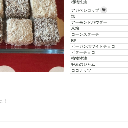
植物性油
アガベシロップ
塩
アーモンドパウダー
米粉
コーンスターチ
BP
ビーガンホワイトチョコ
ビターチョコ
植物性油
好みのジャム
ココナッツ
た！