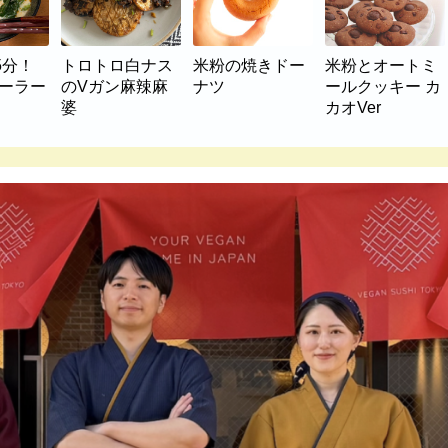
5分！
トロトロ白ナス
米粉の焼きドー
米粉とオートミ
マーラー
のVガン麻辣麻
ナツ
ールクッキー カ
婆
カオVer