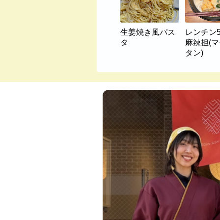
生姜焼き風パス
レンチン
タ
麻辣担(
タン)