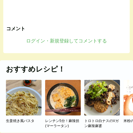
コメント
ログイン・新規登録してコメントする
おすすめレシピ！
生姜焼き風パスタ
レンチン5分！麻辣担
トロトロ白ナスのVガ
米粉
(マーラータン)
ン麻辣麻婆