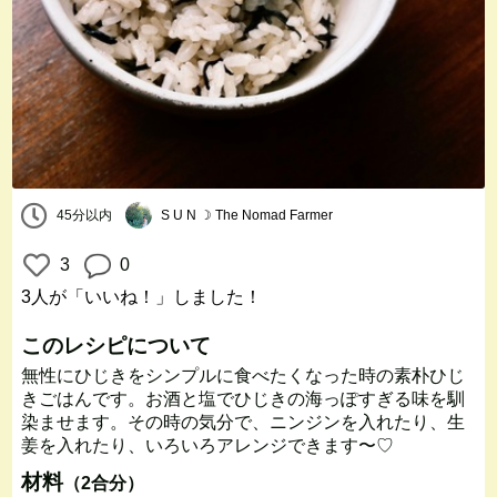
45分以内
S U N ☽ The Nomad Farmer
3
0
3人
が「いいね！」しました！
このレシピについて
無性にひじきをシンプルに食べたくなった時の素朴ひじ
きごはんです。お酒と塩でひじきの海っぽすぎる味を馴
染ませます。その時の気分で、ニンジンを入れたり、生
姜を入れたり、いろいろアレンジできます〜♡
材料
（2合分）