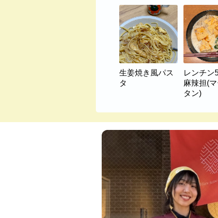
生姜焼き風パス
レンチン
タ
麻辣担(
タン)