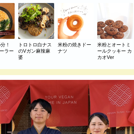
5分！
トロトロ白ナス
米粉の焼きドー
米粉とオートミ
マーラー
のVガン麻辣麻
ナツ
ールクッキー カ
婆
カオVer