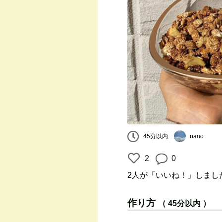
45分以内
nano
2
0
2人
が「いいね！」しまし
作り方
（ 45分以内 ）