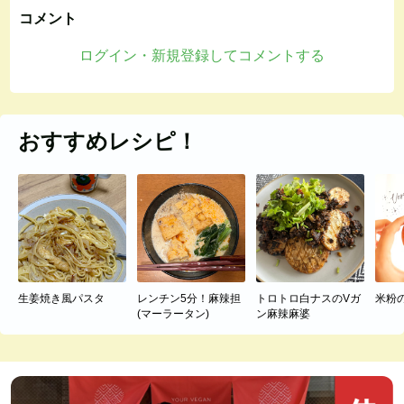
コメント
ログイン・新規登録してコメントする
おすすめレシピ！
生姜焼き風パスタ
レンチン5分！麻辣担
トロトロ白ナスのVガ
米粉
(マーラータン)
ン麻辣麻婆