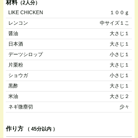
材料
（2人分）
LIKE CHICKEN
１００ｇ
レンコン
中サイズ１こ
醤油
大さじ１
日本酒
大さじ１
デーツシロップ
小さじ１
片栗粉
大さじ１
ショウガ
小さじ１
黒酢
大さじ１
米油
大さじ２
ネギ微塵切
少々
作り方
（ 45分以内 ）