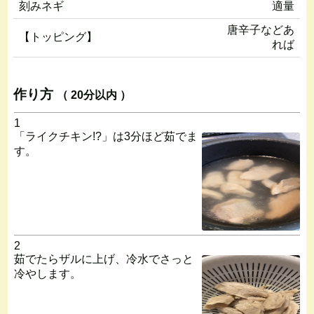
刻みネギ
適量
唐辛子などあ
【トッピング】
れば
作り方
（ 20分以内 ）
1
「ライクチキン!?」は3分ほど茹でま
す。
2
茹でたらザルに上げ、冷水でさっと
冷やします。