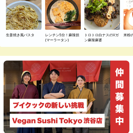
生姜焼き風パスタ
レンチン5分！麻辣担
トロトロ白ナスのVガ
米粉
(マーラータン)
ン麻辣麻婆