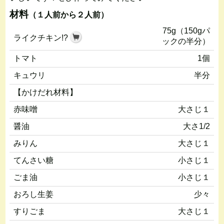
材料
（１人前から２人前）
75g（150gパ
ライクチキン!?
ックの半分）
トマト
1個
キュウリ
半分
【かけだれ材料】
赤味噌
大さじ１
醤油
大さ1/2
みりん
大さじ１
てんさい糖
小さじ１
ごま油
小さじ１
おろし生姜
少々
すりごま
大さじ１