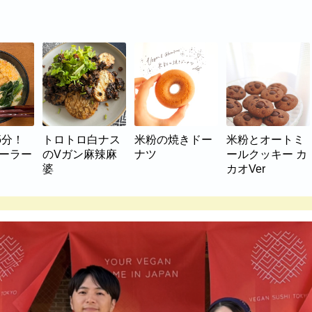
5分！
トロトロ白ナス
米粉の焼きドー
米粉とオートミ
マーラー
のVガン麻辣麻
ナツ
ールクッキー カ
婆
カオVer