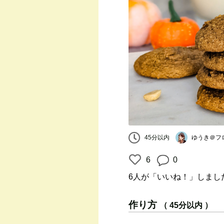
ゆうき＠フ
45分以内
6
0
6人
が「いいね！」しまし
作り方
（ 45分以内 ）