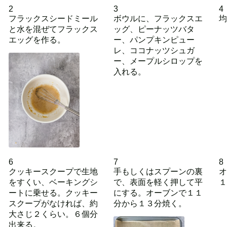
2
3
4
フラックスシードミール
ボウルに、フラックスエ
均
と水を混ぜてフラックス
ッグ、ピーナッツバタ
エッグを作る。
ー、パンプキンピュー
レ、ココナッツシュガ
ー、メープルシロップを
入れる。
6
7
8
クッキースクープで生地
手もしくはスプーンの裏
オ
をすくい、ベーキングシ
で、表面を軽く押して平
１
ートに乗せる。クッキー
にする。オーブンで１１
スクープがなければ、約
分から１３分焼く。
大さじ２くらい。６個分
出来る。