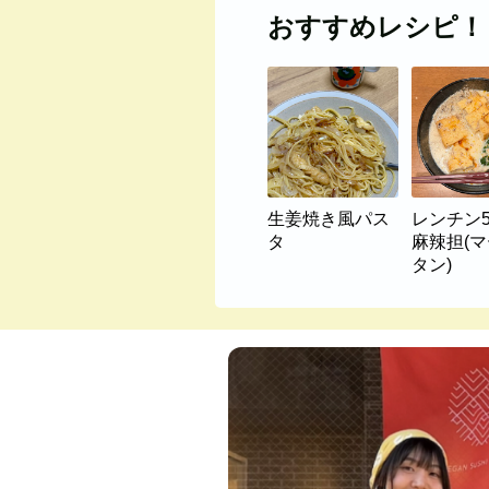
おすすめレシピ！
生姜焼き風パス
レンチン
タ
麻辣担(
タン)