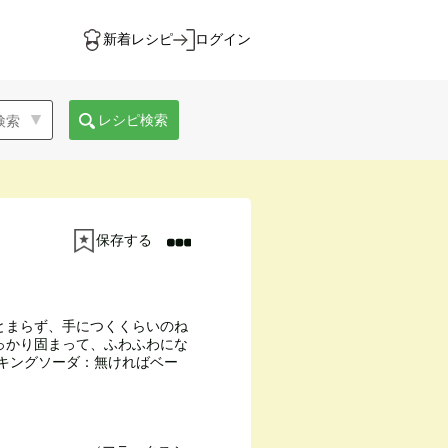
新着レシピ
ログイン
レシピ検索
保存する
とまらず、手につくくらいのね
っかり固まって、ふわふわにな
ーキングソーダ：無ければベー
。