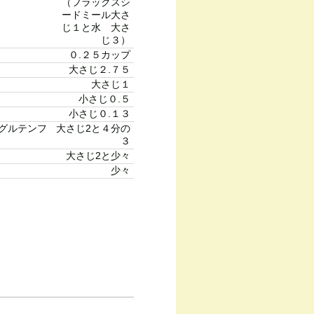
（フラックスシ
ードミール大さ
じ１と水 大さ
じ３）
０.２５カップ
大さじ２.７５
大さじ１
小さじ０.５
小さじ０.１３
グルテンフ
大さじ2と４分の
３
大さじ2と少々
少々