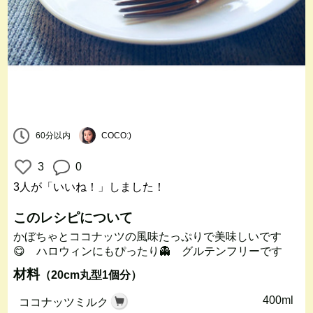
60分以内
COCO:)
3
0
3人
が「いいね！」しました！
このレシピについて
かぼちゃとココナッツの風味たっぷりで美味しいです
😋 ハロウィンにもぴったり👻 グルテンフリーです
材料
（20cm丸型1個分）
400ml
ココナッツミルク