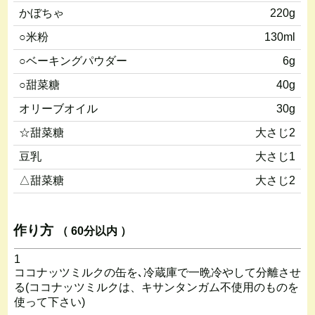
かぼちゃ
220g
○米粉
130ml
○ベーキングパウダー
6g
○甜菜糖
40g
オリーブオイル
30g
☆甜菜糖
大さじ2
豆乳
大さじ1
△甜菜糖
大さじ2
作り方
（ 60分以内 ）
1
ココナッツミルクの缶を､冷蔵庫で一晩冷やして分離させ
る(ココナッツミルクは、キサンタンガム不使用のものを
使って下さい)