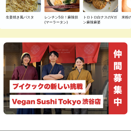
生姜焼き風パスタ
レンチン5分！麻辣担
トロトロ白ナスのVガ
米粉
(マーラータン)
ン麻辣麻婆