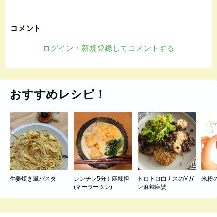
コメント
ログイン・新規登録してコメントする
おすすめレシピ！
生姜焼き風パスタ
レンチン5分！麻辣担
トロトロ白ナスのVガ
米粉
(マーラータン)
ン麻辣麻婆