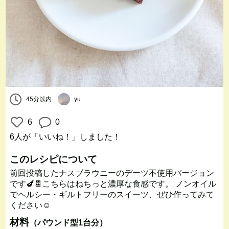
45分以内
yu
6
0
6人
が「いいね！」しました！
このレシピについて
前回投稿したナスブラウニーのデーツ不使用バージョン
です🍆🍫こちらはねちっと濃厚な食感です。 ノンオイル
でヘルシー・ギルトフリーのスイーツ、ぜひ作ってみて
ください☺️
材料
（パウンド型1台分）