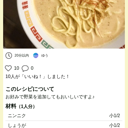
20分以内
ゆう
10
0
10人
が「いいね！」しました！
このレシピについて
お好みで野菜を追加してもおいしいですよ♪
材料
（1人分）
ニンニク
小1/2
しょうが
小1/2