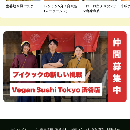
生姜焼き風パスタ
レンチン5分！麻辣担
トロトロ白ナスのVガ
米粉
(マーラータン)
ン麻辣麻婆
ブイクックについて
採用情報
運営会社
お問い合わせ
媒体資料
利用規約