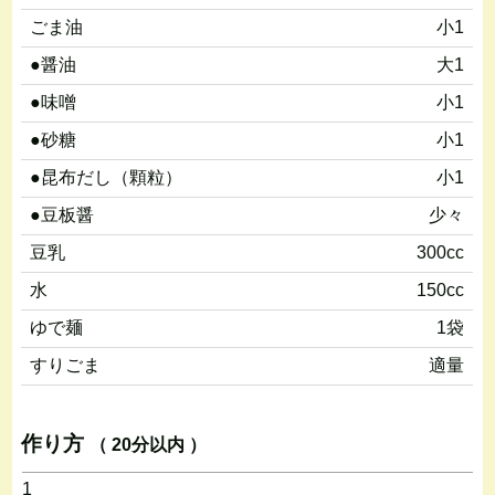
ごま油
小1
●醤油
大1
●味噌
小1
●砂糖
小1
●昆布だし（顆粒）
小1
●豆板醤
少々
豆乳
300cc
水
150cc
ゆで麺
1袋
すりごま
適量
作り方
（ 20分以内 ）
1