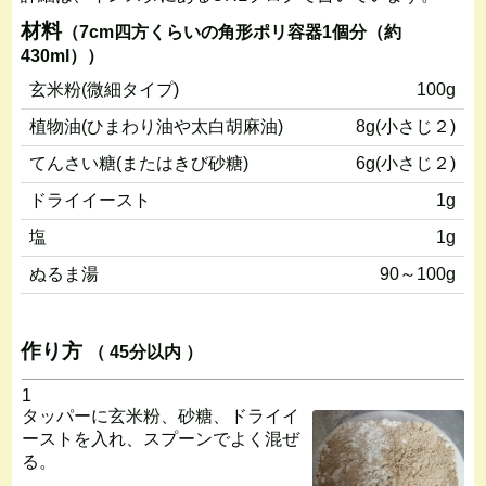
材料
（7cm四方くらいの角形ポリ容器1個分（約
430ml））
玄米粉(微細タイプ)
100g
植物油(ひまわり油や太白胡麻油)
8g(小さじ２)
てんさい糖(またはきび砂糖)
6g(小さじ２)
ドライイースト
1g
塩
1g
ぬるま湯
90～100g
作り方
（ 45分以内 ）
1
タッパーに玄米粉、砂糖、ドライイ
ーストを入れ、スプーンでよく混ぜ
る。