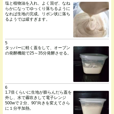
塩と植物油を入れ、よく混ぜ、なね
らかになってゆっくり落ちるように
なれば生地の完成。リボン状に落ち
るようでは緩すぎます。
5
タッパーに軽く蓋をして、オーブン
の発酵機能で25～35分発酵させる。
6
1.7倍くらいに生地が膨らんだら蓋を
外し、水で霧吹きして電子レンジ
500wで２分、90°向きを変えてさら
に１分半加熱。