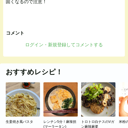
固くなるので注意！
コメント
ログイン・新規登録してコメントする
おすすめレシピ！
生姜焼き風パスタ
レンチン5分！麻辣担
トロトロ白ナスのVガ
米粉
(マーラータン)
ン麻辣麻婆