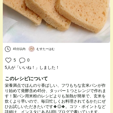
45分以内
むすたーはむ
5
0
5人
が「いいね！」しました！
このレシピについて
栄養満点でほんのり香ばしい、フワもちな玄米パンが作
り始めて発酵含め45分、タッパー１つとレンジで作れま
す！製パン用米粉のレシピよりも加熱が簡単で、玄米を
炊くより早いので、毎日忙しくお料理されてるかたにぜ
ひお試しいただきたいです🍀😌🍀。コツ・ポイントなど
詳細は、インスタにあるURLブログで書いています。