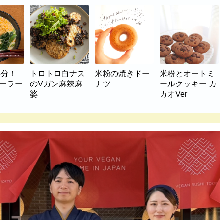
5分！
トロトロ白ナス
米粉の焼きドー
米粉とオートミ
マーラー
のVガン麻辣麻
ナツ
ールクッキー カ
婆
カオVer