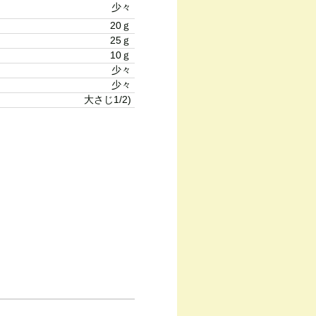
少々
20ｇ
25ｇ
10ｇ
少々
少々
大さじ1/2)