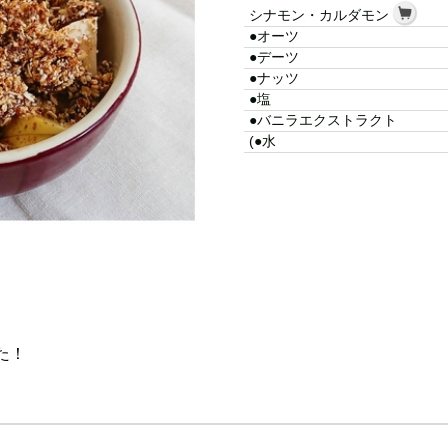
シナモン・カルダモン
●オーツ
●デーツ
●ナッツ
●塩
●バニラエクストラクト
(●水
た！