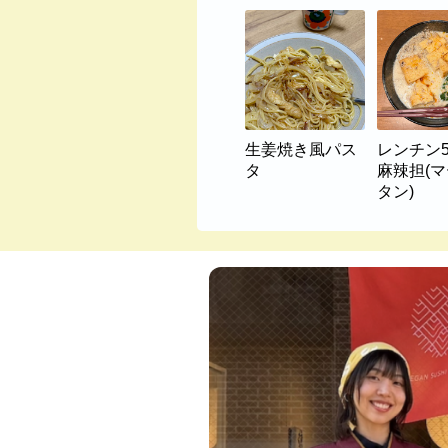
生姜焼き風パス
レンチン
タ
麻辣担(
タン)