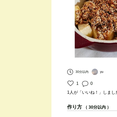
30分以内
yu
1
0
1人
が「いいね！」しまし
作り方
（ 30分以内 ）