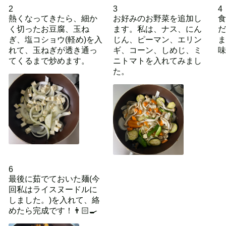
2
3
4
熱くなってきたら、細か
お好みのお野菜を追加し
食
く切ったお豆腐、玉ね
ます。私は、ナス、にん
だ
ぎ、塩コショウ(軽め)を入
じん、ピーマン、エリン
ま
れて、玉ねぎが透き通っ
ギ、コーン、しめじ、ミ
味
てくるまで炒めます。
ニトマトを入れてみまし
た。
6
最後に茹でておいた麺(今
回私はライスヌードルに
しました。)を入れて、絡
めたら完成です！👨🏻‍🍳