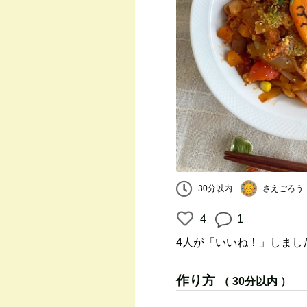
さえごろう
30分以内
4
1
4人
が「いいね！」しまし
作り方
（ 30分以内 ）