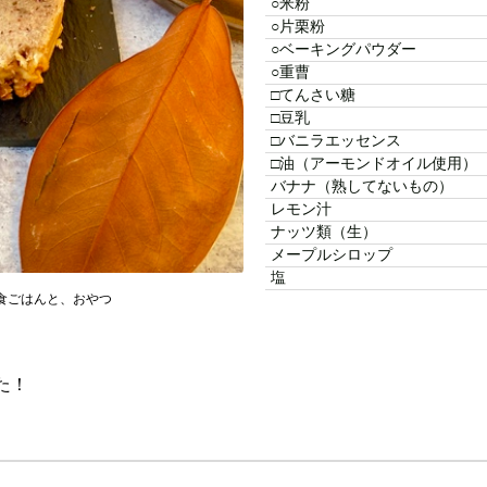
○米粉
○片栗粉
○ベーキングパウダー
○重曹
□てんさい糖
□豆乳
□バニラエッセンス
□油（アーモンドオイル使用）
バナナ（熟してないもの）
レモン汁
ナッツ類（生）
メープルシロップ
塩
食ごはんと、おやつ
た！