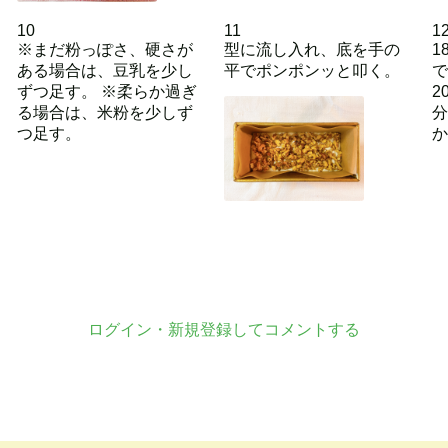
10
11
1
※まだ粉っぽさ、硬さが
型に流し入れ、底を手の
1
ある場合は、豆乳を少し
平でポンポンッと叩く。
で
ずつ足す。 ※柔らか過ぎ
2
る場合は、米粉を少しず
分
つ足す。
か
ログイン・新規登録してコメントする