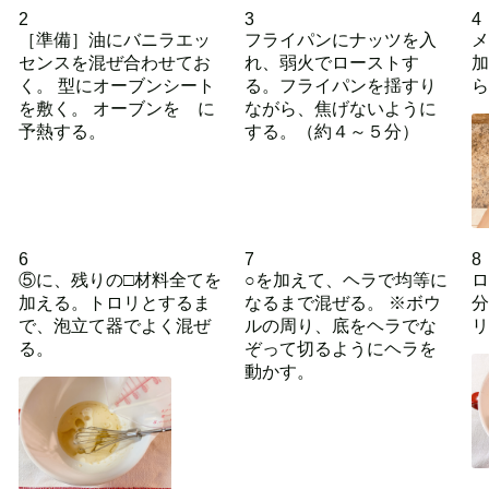
2
3
4
［準備］油にバニラエッ
フライパンにナッツを入
メ
センスを混ぜ合わせてお
れ、弱火でローストす
加
く。 型にオーブンシート
る。フライパンを揺すり
ら
を敷く。 オーブンを に
ながら、焦げないように
予熱する。
する。（約４～５分）
6
7
8
⑤に、残りの□材料全てを
○を加えて、ヘラで均等に
ロ
加える。トロリとするま
なるまで混ぜる。 ※ボウ
分
で、泡立て器でよく混ぜ
ルの周り、底をヘラでな
リ
る。
ぞって切るようにヘラを
動かす。