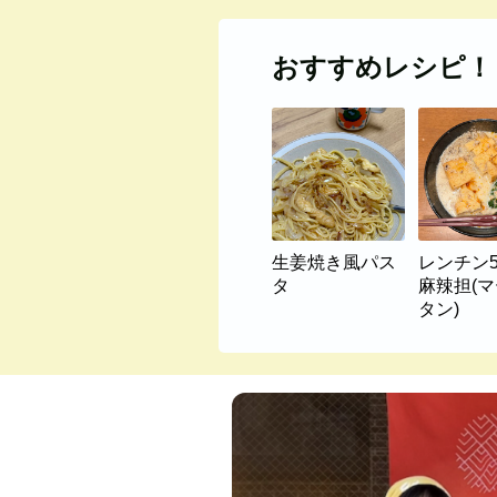
おすすめレシピ！
生姜焼き風パス
レンチン
タ
麻辣担(
タン)