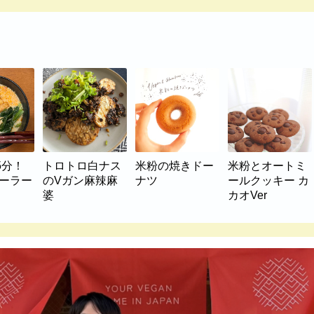
5分！
トロトロ白ナス
米粉の焼きドー
米粉とオートミ
マーラー
のVガン麻辣麻
ナツ
ールクッキー カ
婆
カオVer