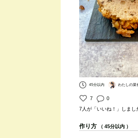
わたしの菜
45分以内
7
0
7人
が「いいね！」しまし
作り方
（ 45分以内 ）