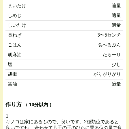
まいたけ
適量
しめじ
適量
しいたけ
適量
長ねぎ
3〜5センチ
ごはん
食べるぶん
胡麻油
たらーり
塩
少し
胡椒
がりがりがり
醤油
適量
作り方
（ 10分以内 ）
1
キノコは家にあるもので、良いです。2種類位であると
良いですね。 合わせて片手の手のひらに乗る位の量で良