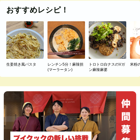
おすすめレシピ！
生姜焼き風パスタ
レンチン5分！麻辣担
トロトロ白ナスのVガ
米粉
(マーラータン)
ン麻辣麻婆