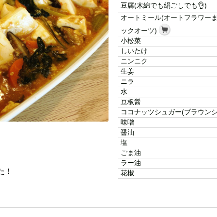
豆腐(木綿でも絹ごしでも👌)
オートミール(オートフラワー
ックオーツ)
小松菜
しいたけ
ニンニク
生姜
ニラ
水
豆板醤
ココナッツシュガー(ブラウンシ
味噌
醤油
塩
ごま油
ラー油
た！
花椒