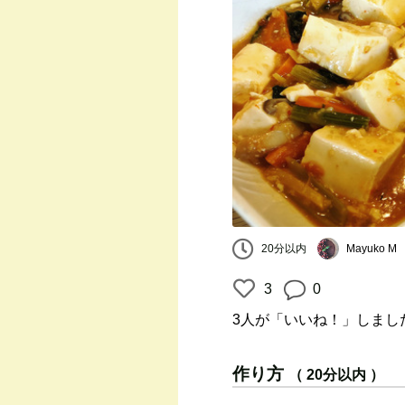
20分以内
Mayuko M
3
0
3人
が「いいね！」しまし
作り方
（ 20分以内 ）