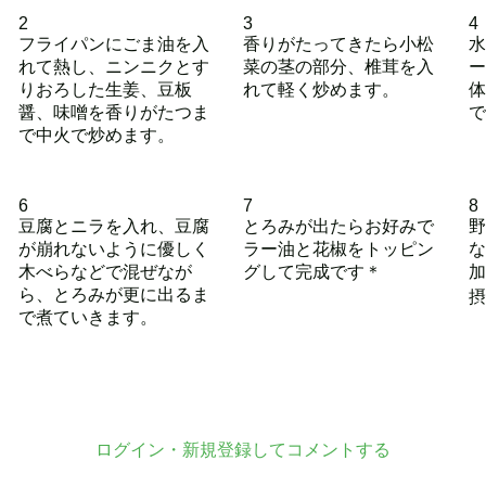
2
3
4
フライパンにごま油を入
香りがたってきたら小松
水
れて熱し、ニンニクとす
菜の茎の部分、椎茸を入
ー
りおろした生姜、豆板
れて軽く炒めます。
体
醤、味噌を香りがたつま
で
で中火で炒めます。
6
7
8
豆腐とニラを入れ、豆腐
とろみが出たらお好みで
野
が崩れないように優しく
ラー油と花椒をトッピン
な
木べらなどで混ぜなが
グして完成です＊
加
ら、とろみが更に出るま
摂
で煮ていきます。
ログイン・新規登録してコメントする