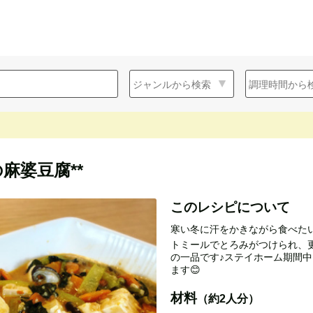
麻婆豆腐**
このレシピについて
寒い冬に汗をかきながら食べたい
トミールでとろみがつけられ、
の一品です♪ステイホーム期間
ます😊
材料
（約2人分）