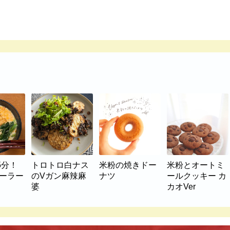
5分！
トロトロ白ナス
米粉の焼きドー
米粉とオートミ
マーラー
のVガン麻辣麻
ナツ
ールクッキー カ
婆
カオVer