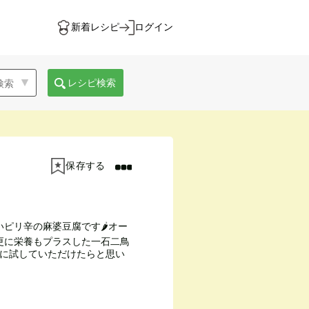
新着レシピ
ログイン
レシピ検索
保存する
ピリ辛の麻婆豆腐です🌶オー
更に栄養もプラスした一石二鳥
中に試していただけたらと思い