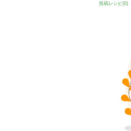
投稿レシピ(
0
)