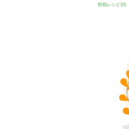
投稿レシピ(
0
)