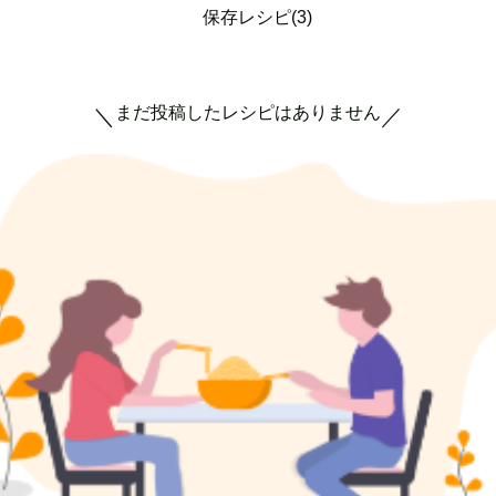
保存レシピ(3)
まだ投稿したレシピはありません
＼
／