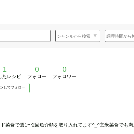
1
0
0
したレシピ
フォロー
フォロワー
ンしてフォロー
ド菜食で週1〜2回魚介類を取り入れてます^_^玄米菜食でも
☆