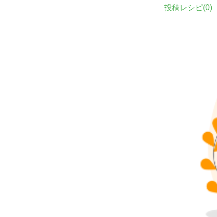
投稿レシピ(
0
)