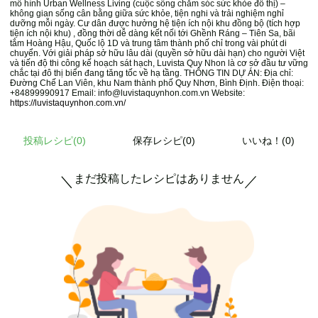
mô hình Urban Wellness Living (cuộc sống chăm sóc sức khỏe đô thị) –
không gian sống cân bằng giữa sức khỏe, tiện nghi và trải nghiệm nghỉ
dưỡng mỗi ngày. Cư dân được hưởng hệ tiện ích nội khu đồng bộ (tích hợp
tiện ích nội khu) , đồng thời dễ dàng kết nối tới Ghềnh Ráng – Tiên Sa, bãi
tắm Hoàng Hậu, Quốc lộ 1D và trung tâm thành phố chỉ trong vài phút di
chuyển. Với giải pháp sở hữu lâu dài (quyền sở hữu dài hạn) cho người Việt
và tiến độ thi công kế hoạch sát hạch, Luvista Quy Nhon là cơ sở đầu tư vững
chắc tại đô thị biển đang tăng tốc về hạ tầng. THÔNG TIN DỰ ÁN: Địa chỉ:
Đường Chế Lan Viên, khu Nam thành phố Quy Nhơn, Bình Định. Điện thoại:
+84899990917 Email: info@luvistaquynhon.com.vn Website:
https://luvistaquynhon.com.vn/
投稿レシピ(
0
)
保存レシピ(0)
いいね！(0)
まだ投稿したレシピはありません
＼
／