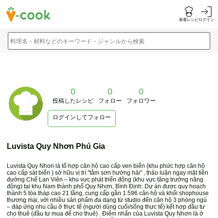
新着レシピ
ログイン
料理名・材料などのキーワード・ジャンルから検索
0
0
0
投稿したレシピ
フォロー
フォロワー
ログインしてフォロー
Luvista Quy Nhơn Phú Gia
Luvista Quy Nhon là tổ hợp căn hộ cao cấp ven biển (khu phức hợp căn hộ
cao cấp sát biển ) sở hữu vị trí "tằm sơn hướng hải" , thảo luận ngay mặt tiền
đường Chế Lan Viên – khu vực phát triển động (khu vực tăng trưởng năng
động) tại khu Nam thành phố Quy Nhơn, Bình Định. Dự án được quy hoạch
thành 5 tòa tháp cao 21 tầng, cung cấp gần 1.596 căn hộ và khối shophouse
thương mại, với nhiều sản phẩm đa dạng từ studio đến căn hộ 3 phòng ngủ
– đáp ứng nhu cầu ở thực tế (người dùng cuối/sống thực tế) kết hợp đầu tư
cho thuê (đầu tư mua để cho thuê) . Điểm nhấn của Luvista Quy Nhơn là ở