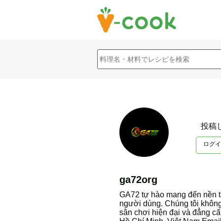
投稿
ログイ
ga72org
GA72 tự hào mang đến nền tả
người dùng. Chúng tôi khôn
sân chơi hiện đại và đẳng c