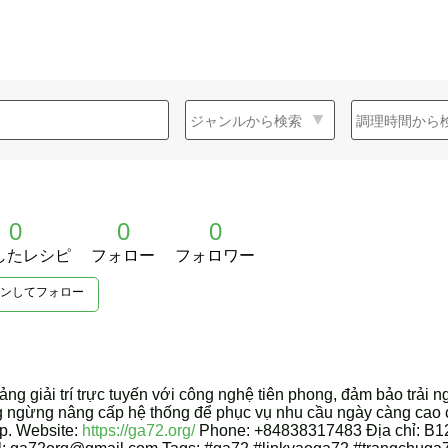
0
0
0
したレシピ
フォロー
フォロワー
ンしてフォロー
ng giải trí trực tuyến với công nghệ tiên phong, đảm bảo trải
g ngừng nâng cấp hệ thống để phục vụ nhu cầu ngày càng cao 
ấp. Website:
https://ga72.org/
Phone: +84838317483 Địa chỉ: B12