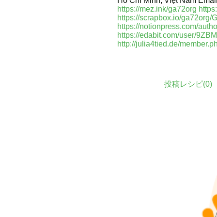
Hồ Chí Minh, Việt Nam Emai
https://mez.ink/ga72org
https
https://scrapbox.io/ga72org
https://notionpress.com/auth
https://edabit.com/user/9Z
http://julia4tied.de/member.
投稿レシピ(
0
)