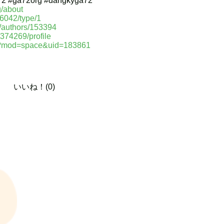
a72 #ga72org #dangkyga72
g/about
6042/type/1
u/authors/153394
5374269/profile
hp?mod=space&uid=183861
いいね！(0)