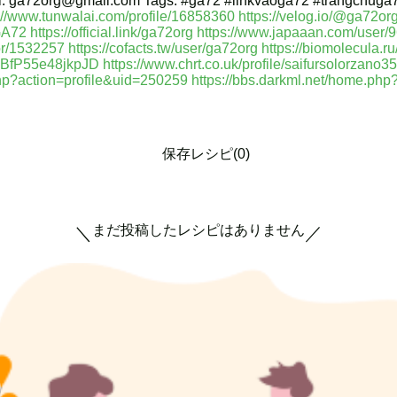
l: ga72org@gmail.com Tags: #ga72 #linkvaoga72 #trangchug
://www.tunwalai.com/profile/16858360
https://velog.io/@ga72or
/GA72
https://official.link/ga72org
https://www.japaaan.com/user/9
or/1532257
https://cofacts.tw/user/ga72org
https://biomolecula.r
BMBfP55e48jkpJD
https://www.chrt.co.uk/profile/saifursolorzano3
php?action=profile&uid=250259
https://bbs.darkml.net/home.p
保存レシピ(0)
まだ投稿したレシピはありません
＼
／