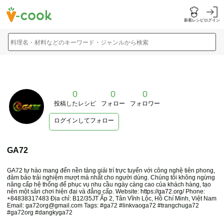
新着レシピ
ログイン
料理名・材料などのキーワード・ジャンルから検索
0
0
0
投稿したレシピ
フォロー
フォロワー
ログインしてフォロー
GA72
GA72 tự hào mang đến nền tảng giải trí trực tuyến với công nghệ tiên phong,
đảm bảo trải nghiệm mượt mà nhất cho người dùng. Chúng tôi không ngừng
nâng cấp hệ thống để phục vụ nhu cầu ngày càng cao của khách hàng, tạo
nên một sân chơi hiện đại và đẳng cấp. Website:
https://ga72.org/
Phone:
+84838317483 Địa chỉ: B12/35JT Ấp 2, Tân Vĩnh Lộc, Hồ Chí Minh, Việt Nam
Email: ga72org@gmail.com Tags: #ga72 #linkvaoga72 #trangchuga72
#ga72org #dangkyga72