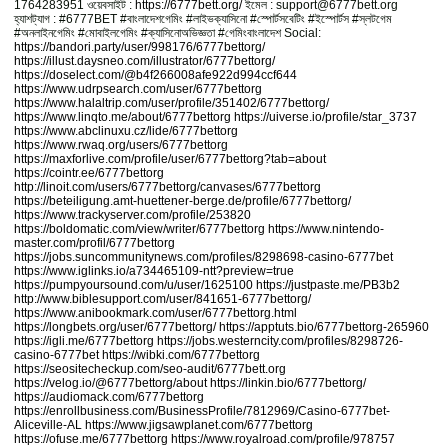
1764283951 ওয়েবসাইট :
https://6777bett.org/
ইমেল : support@6777bett.org
হ্যাশট্যাগ : #6777BET #বাংলাদেশগেমিং #লাইভক্যাসিনো #স্পোর্টসবেটিং #ইস্পোর্টস #স্লটগেম
#অনলাইনগেমিং #মোবাইলগেমিং #ক্যাসিনোঅভিজ্ঞতা #গেমিংবাংলাদেশ Social:
https://bandori.party/user/998176/6777bettorg/
https://illust.daysneo.com/illustrator/6777bettorg/
https://doselect.com/@b4f266008afe922d994ccf644
https://www.udrpsearch.com/user/6777bettorg
https://www.halaltrip.com/user/profile/351402/6777bettorg/
https://www.linqto.me/about/6777bettorg
https://uiverse.io/profile/star_3737
https://www.abclinuxu.cz/lide/6777bettorg
https://www.rwaq.org/users/6777bettorg
https://maxforlive.com/profile/user/6777bettorg?tab=about
https://cointr.ee/6777bettorg
http://linoit.com/users/6777bettorg/canvases/6777bettorg
https://beteiligung.amt-huettener-berge.de/profile/6777bettorg/
https://www.trackyserver.com/profile/253820
https://boldomatic.com/view/writer/6777bettorg
https://www.nintendo-
master.com/profil/6777bettorg
https://jobs.suncommunitynews.com/profiles/8298698-casino-6777bet
https://www.iglinks.io/a734465109-ntt?preview=true
https://pumpyoursound.com/u/user/1625100
https://justpaste.me/PB3b2
http://www.biblesupport.com/user/841651-6777bettorg/
https://www.anibookmark.com/user/6777bettorg.html
https://longbets.org/user/6777bettorg/
https://apptuts.bio/6777bettorg-265960
https://igli.me/6777bettorg
https://jobs.westerncity.com/profiles/8298726-
casino-6777bet
https://wibki.com/6777bettorg
https://seositecheckup.com/seo-audit/6777bett.org
https://velog.io/@6777bettorg/about
https://linkin.bio/6777bettorg/
https://audiomack.com/6777bettorg
https://enrollbusiness.com/BusinessProfile/7812969/Casino-6777bet-
Aliceville-AL
https://www.jigsawplanet.com/6777bettorg
https://ofuse.me/6777bettorg
https://www.royalroad.com/profile/978757