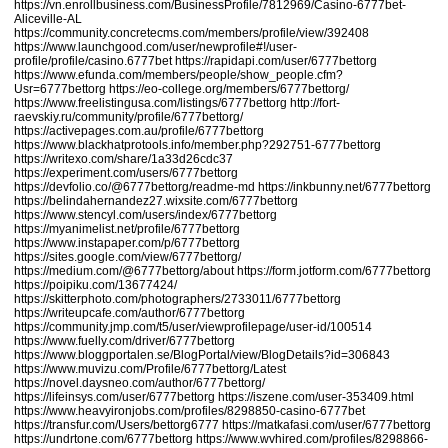
https://vn.enrollbusiness.com/BusinessProfile/7812969/Casino-6777bet-
Aliceville-AL
https://community.concretecms.com/members/profile/view/392408
https://www.launchgood.com/user/newprofile#!/user-
profile/profile/casino.6777bet
https://rapidapi.com/user/6777bettorg
https://www.efunda.com/members/people/show_people.cfm?
Usr=6777bettorg
https://eo-college.org/members/6777bettorg/
https://www.freelistingusa.com/listings/6777bettorg
http://fort-
raevskiy.ru/community/profile/6777bettorg/
https://activepages.com.au/profile/6777bettorg
https://www.blackhatprotools.info/member.php?292751-6777bettorg
https://writexo.com/share/1a33d26cdc37
https://experiment.com/users/6777bettorg
https://devfolio.co/@6777bettorg/readme-md
https://inkbunny.net/6777bettorg
https://belindahernandez27.wixsite.com/6777bettorg
https://www.stencyl.com/users/index/6777bettorg
https://myanimelist.net/profile/6777bettorg
https://www.instapaper.com/p/6777bettorg
https://sites.google.com/view/6777bettorg/
https://medium.com/@6777bettorg/about
https://form.jotform.com/6777bettorg
https://poipiku.com/13677424/
https://skitterphoto.com/photographers/2733011/6777bettorg
https://writeupcafe.com/author/6777bettorg
https://community.jmp.com/t5/user/viewprofilepage/user-id/100514
https://www.fuelly.com/driver/6777bettorg
https://www.bloggportalen.se/BlogPortal/view/BlogDetails?id=306843
https://www.muvizu.com/Profile/6777bettorg/Latest
https://novel.daysneo.com/author/6777bettorg/
https://lifeinsys.com/user/6777bettorg
https://iszene.com/user-353409.html
https://www.heavyironjobs.com/profiles/8298850-casino-6777bet
https://transfur.com/Users/bettorg6777
https://matkafasi.com/user/6777bettorg
https://undrtone.com/6777bettorg
https://www.wvhired.com/profiles/8298866-