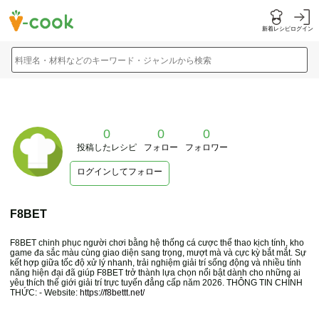
新着レシピ
ログイン
料理名・材料などのキーワード・ジャンルから検索
0
0
0
投稿したレシピ
フォロー
フォロワー
ログインしてフォロー
F8BET
F8BET chinh phục người chơi bằng hệ thống cá cược thể thao kịch tính, kho
game đa sắc màu cùng giao diện sang trọng, mượt mà và cực kỳ bắt mắt. Sự
kết hợp giữa tốc độ xử lý nhanh, trải nghiệm giải trí sống động và nhiều tính
năng hiện đại đã giúp F8BET trở thành lựa chọn nổi bật dành cho những ai
yêu thích thế giới giải trí trực tuyến đẳng cấp năm 2026. THÔNG TIN CHÍNH
THỨC: - Website:
https://f8bettt.net/