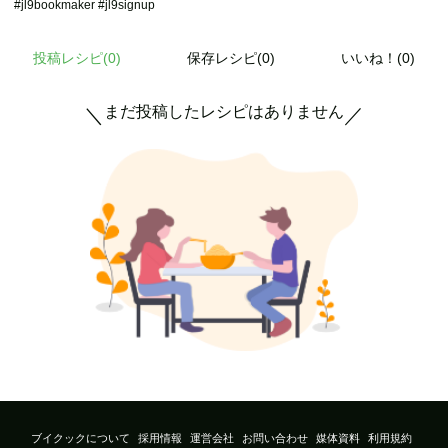
#jl9bookmaker #jl9signup
投稿レシピ(
0
)
保存レシピ(0)
いいね！(0)
まだ投稿したレシピはありません
＼
／
ブイクックについて
採用情報
運営会社
お問い合わせ
媒体資料
利用規約