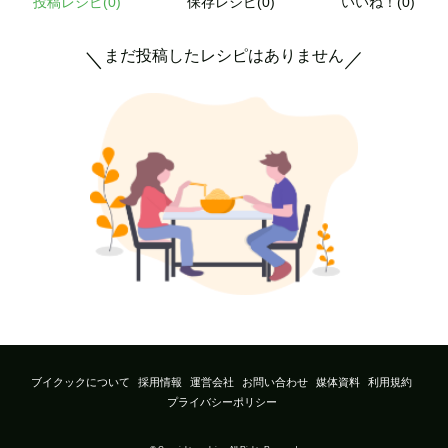
投稿レシピ(
0
)
保存レシピ(0)
いいね！(0)
まだ投稿したレシピはありません
＼
／
ブイクックについて
採用情報
運営会社
お問い合わせ
媒体資料
利用規約
プライバシーポリシー