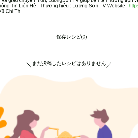
g và giàu chuyên môn, LuongSon TV giúp bạn tận hưởng trọn v
 Thông Tin Liên Hệ : Thương hiệu : Lương Sơn TV Website :
http
Vũ Chí Th
保存レシピ(0)
まだ投稿したレシピはありません
＼
／