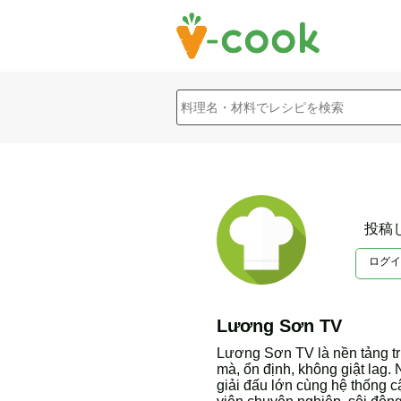
投稿
ログイ
Lương Sơn TV
Lương Sơn TV là nền tảng tr
mà, ổn định, không giật lag.
giải đấu lớn cùng hệ thống cậ