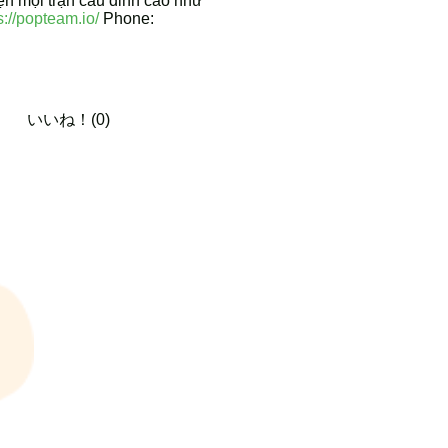
ẹn mọi trận cầu đỉnh cao như
s://popteam.io/
Phone:
いいね！(0)