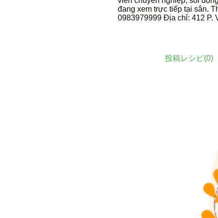
viên chuyên nghiệp, sôi độn
đang xem trực tiếp tại sân.
0983979999 Địa chỉ: 412 P. 
投稿レシピ(
0
)