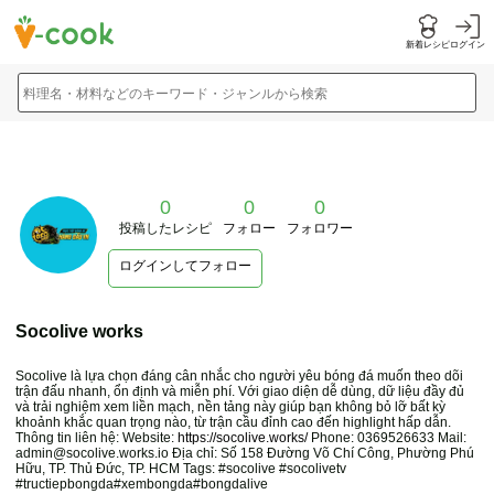
新着レシピ
ログイン
料理名・材料などのキーワード・ジャンルから検索
0
0
0
投稿したレシピ
フォロー
フォロワー
ログインしてフォロー
Socolive works
Socolive là lựa chọn đáng cân nhắc cho người yêu bóng đá muốn theo dõi
trận đấu nhanh, ổn định và miễn phí. Với giao diện dễ dùng, dữ liệu đầy đủ
và trải nghiệm xem liền mạch, nền tảng này giúp bạn không bỏ lỡ bất kỳ
khoảnh khắc quan trọng nào, từ trận cầu đỉnh cao đến highlight hấp dẫn.
Thông tin liên hệ: Website:
https://socolive.works/
Phone: 0369526633 Mail:
admin@socolive.works.io Địa chỉ: Số 158 Đường Võ Chí Công, Phường Phú
Hữu, TP. Thủ Đức, TP. HCM Tags: #socolive #socolivetv
#tructiepbongda#xembongda#bongdalive